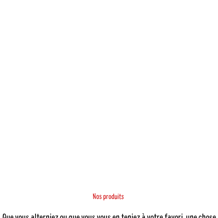
N
s
o
s
t
p
u
i
r
o
d
Que vous alterniez ou que vous vous en teniez à votre favori, une chose