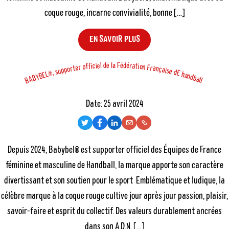
coque rouge, incarne convivialité, bonne […]
EN SAVOIR PLUS
é
d
d
l
e
é
l
a
F
c
a
t
e
r
i
o
f
f
i
i
o
n
F
r
e
r
a
t
n
r
o
ç
p
a
p
i
u
s
e
s
d
,
E
®
L
h
E
a
B
n
Y
d
B
b
A
a
l
B
l
P
Date:
25 avril 2024
o
L
T
F
L
E
s
i
w
a
i
m
n
t
Depuis 2024, Babybel® est supporter officiel des Équipes de France
i
c
n
a
k
e
féminine et masculine de Handball, la marque apporte son caractère
t
e
k
i
t
b
e
l
d
divertissant et son soutien pour le sport Emblématique et ludique, la
e
o
d
o
célèbre marque à la coque rouge cultive jour après jour passion, plaisir,
r
o
I
n
savoir-faire et esprit du collectif. Des valeurs durablement ancrées
k
n
dans son A.D.N. […]